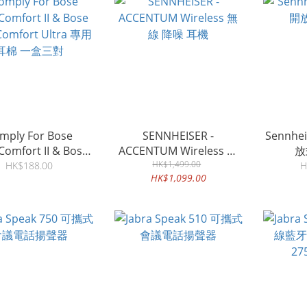
mply For Bose
SENNHEISER -
Sennhei
Comfort II & Bose
ACCENTUM Wireless 無
放
Comfort Ultra 專用
線 降噪 耳機
HK$1,499.00
HK$188.00
H
HK$1,099.00
耳棉 一盒三對