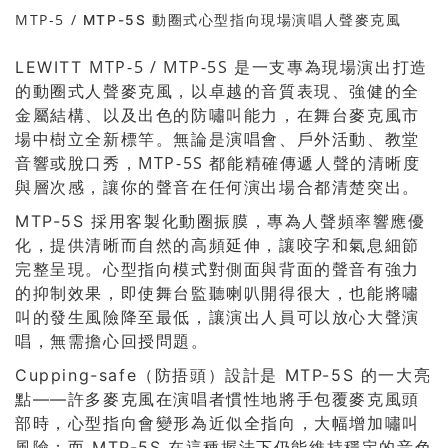
MTP-5 /
MTP-5S 動圈式心型指向現場演唱人聲麥克風
MTP-5 /
MTP-5S 是一支專為現場演出打造
LEWITT
的動圈式人聲麥克風，以卓越的音質表現、強健的全
金屬結構、以及出色的防嘯叫能力，在舞台麥克風市
場中樹立全新標竿。無論是演唱會、戶外活動、教堂
音響或脫口秀，MTP-5S 都能精確傳遞人聲的清晰度
與層次感，讓你的聲音在任何演出場合都清楚突出。
MTP-5S 採用客製化動圈振膜，專為人聲頻率響應優
化，提供清晰而自然的高頻延伸，讓咬字和氣息細節
完整呈現。心型指向模式對側面與背面的聲音有強力
的抑制效果，即使舞台監聽喇叭開得很大，也能將嘯
叫的發生風險降至最低，讓演出人員可以放心大聲演
唱，無需擔心回授問題。
Cupping-safe（防捂頭）設計是 MTP-5S 的一大亮
點——許多麥克風在演唱者慣性地將手包覆麥克風頭
部時，心型指向會變形為近似全指向，大幅增加嘯叫
風險；而 MTP-5S 在這種握法下仍能維持穩定的音色