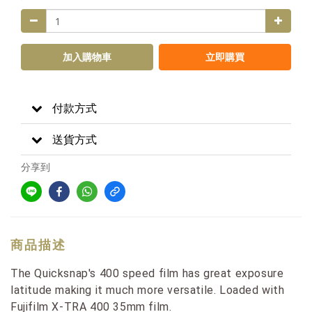
加入購物車
立即購買
付款方式
送貨方式
分享到
商品描述
The Quicksnap's 400 speed film has great exposure
latitude making it much more versatile. Loaded with
Fujifilm X-TRA 400 35mm film.