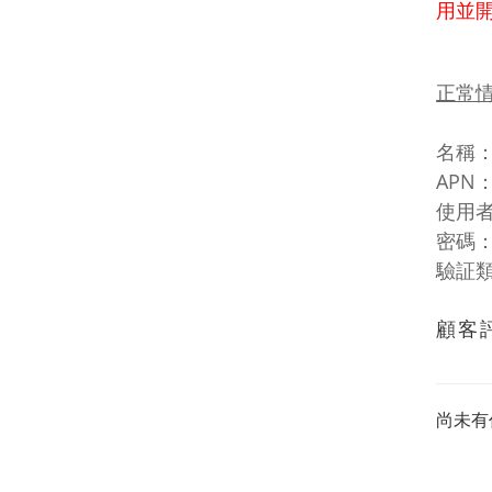
用並
正常
名稱：C
APN：
使用者
密碼
驗証類
顧客
尚未有