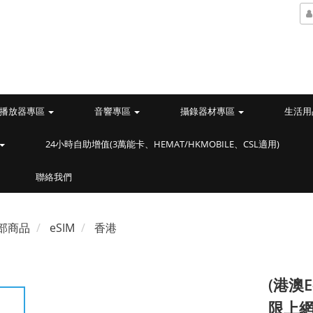
播放器專區
音響專區
攝錄器材專區
生活用
24小時自助增值(3萬能卡、HEMAT/HKMOBILE、CSL適用)
聯絡我們
部商品
eSIM
香港
(港澳
限上網