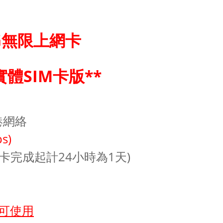
G無限上網卡
實體SIM卡版**
港網絡
s)
卡完成起計24小時為1天)
可使用