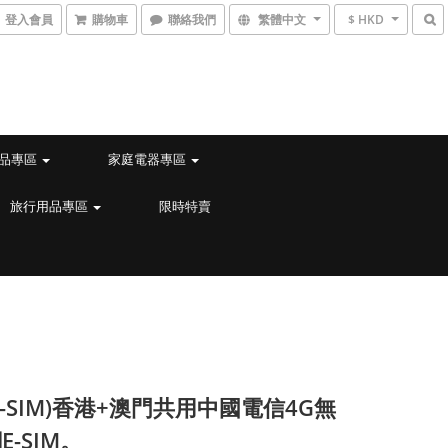
登入會員
購物車
聯絡我們
繁體中文
$ HKD
品專區
家庭電器專區
旅行用品專區
限時特賣
E-SIM)香港+澳門共用中國電信4G無
E-SIM。