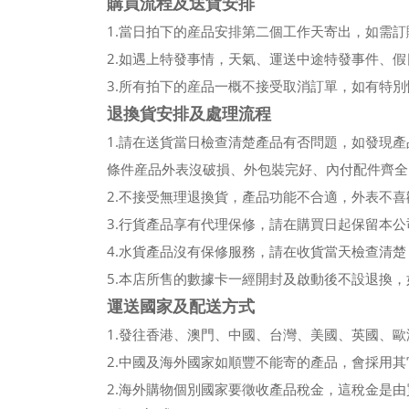
購買流程及送貨安排
1.當日拍下的産品安排第二個工作天寄出，如需
2.如遇上特發事情，天氣、運送中途特發事件、
3.所有拍下的産品一概不接受取消訂單，如有特
退換貨安排及處理流程
1.請在送貨當日檢查清楚產品有否問題，如發現
條件産品外表沒破損、外包裝完好、內付配件齊全
2.不接受無理退換貨，產品功能不合適，外表不
3.行貨產品享有代理保修，請在購買日起保留本
4.水貨產品沒有保修服務，請在收貨當天檢查清
5.本店所售的數據卡一經開封及啟動後不設退換
運送國家及配送方式
1.發往香港、澳門、中國、台灣、美國、英國、
2.中國及海外國家如順豐不能寄的產品，會採用
2.海外購物個別國家要徵收產品稅金，這稅金是