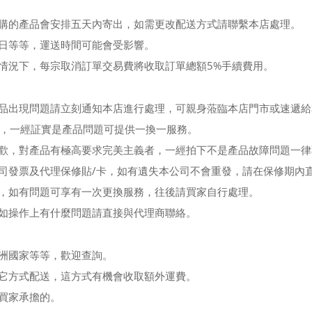
訂購的產品會安排五天內寄出，如需更改配送方式請聯繫本店處理。
假日等等，運送時間可能會受影響。
別情況下，每宗取消訂單交易費將收取訂單總額5%手續費用。
產品出現問題請立刻通知本店進行處理，可親身蒞臨本店門市或速遞
，一經証實是產品問題可提供一換一服務。
喜歡，對產品有極高要求完美主義者，一經拍下不是產品故障問題一
公司發票及代理保修貼/卡，如有遺失本公司不會重發，請在保修期內
楚，如有問題可享有一次更換服務，往後請買家自行處理。
，如操作上有什麼問題請直接與代理商聯絡。
歐洲國家等等，歡迎查詢。
其它方式配送，這方式有機會收取額外運費。
由買家承擔的。