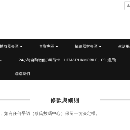
播放器專區
音響專區
攝錄器材專區
生活用
24小時自助增值(3萬能卡、HEMAT/HKMOBILE、CSL適用)
聯絡我們
條款與細則
，如有任何爭議（蔡氏數碼中心）保留一切決定權。