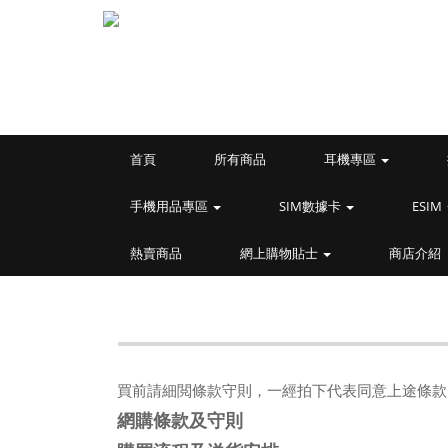
首頁
所有商品
耳機專區
手機用品專區
SIM數據卡
ESIM
熱賣商品
網上購物貼士
商店介紹
買前請細閲條款守則，一經拍下代表同意上途條款
網購條款及守則