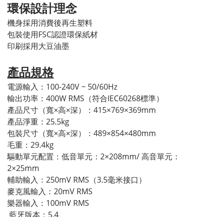
環保設計理念
機身採用消費後再生塑料
包裝使用FSC認證環保紙材
印刷採用大豆油墨
產品規格
電源輸入：100-240V ~ 50/60Hz
輸出功率：400W RMS（符合IEC60268標準）
產品尺寸（寬×高×深）：415×769×369mm
產品淨重：25.5kg
包裝尺寸（寬×高×深）：489×854×480mm
毛重：29.4kg
驅動單元配置：
低音單元：2×208mm/
高音單元：
2×25mm
輔助輸入：250mV RMS（3.5毫米接口）
麥克風輸入：20mV RMS
樂器輸入：100mV RMS
藍牙版本：5.4