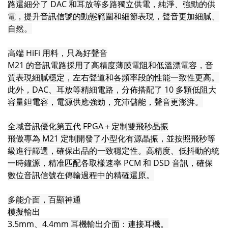
路還細分了 DAC 和耳放等多路獨立供電，純淨、強勁的供
電，提升音訊信號的動態範圍和細節表現，聲音更加細膩、
自然。
高端 HiFi 用料，只為好聲音
M21 的音訊電路採用了高精度薄膜電阻和低溫漂電容，音
質表現細膩穩定，左右聲道和各頻率段的性能一致性更高。
此外，DAC、耳放等精細電路，分佈搭配了 10 多顆低阻大
容量鉭電容，電源供應強勁，充沛儲能，聲音更澎湃。
全域音訊優化第五代 FPGA＋定制雙飛秒晶振
飛傲專為 M21 定制開發了小型化有源晶振，並按照飛秒等
級進行篩選，確保出品的一致穩定性。高精度、低抖動的統
一時鐘源，精准匹配各取樣速率 PCM 和 DSD 音訊，確保
數位音訊信號在傳輸過程中的精確還原。
多能介面，百顯神通
模擬輸出
3.5mm、4.4mm 耳機輸出介面：連接耳機。