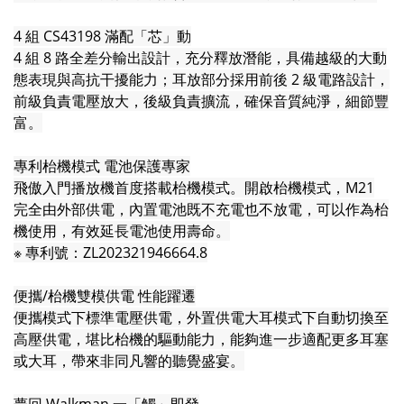
4 組 CS43198 滿配「芯」動
4 組 8 路全差分輸出設計，充分釋放潛能，具備越級的大動
態表現與高抗干擾能力；耳放部分採用前後 2 級電路設計，
前級負責電壓放大，後級負責擴流，確保音質純淨，細節豐
富。
專利枱機模式 電池保護專家
飛傲入門播放機首度搭載枱機模式。開啟枱機模式，M21
完全由外部供電，內置電池既不充電也不放電，可以作為枱
機使用，有效延長電池使用壽命。
※ 專利號：ZL202321946664.8
便攜/枱機雙模供電 性能躍遷
便攜模式下標準電壓供電，外置供電大耳模式下自動切換至
高壓供電，堪比枱機的驅動能力，能夠進一步適配更多耳塞
或大耳，帶來非同凡響的聽覺盛宴。