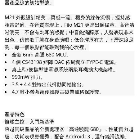
器產品線的初始型號。
M21 外觀設計精美，質感一流。機身的線條流暢，握持感
相當舒適。在音質表現上，Fiio M21 更是出類拔萃。高音清
晰明亮，不會有刺耳的感覺；中音飽滿醇厚，人聲表現非常
出色，仿佛歌手就在身邊演唱；低音渾厚有力，下潛深度足
夠，每一個鼓點都能敲到我的心坎裡。
全新 6nm 高通 680 MCU。
4 個 CS43198 矩陣 DAC 佈局獨立 TYPE-C 電源。
桌上型/便攜型雙電源系統兩級耳機擴大機架構。
950mW 推力。
3.5 + 4.4 雙輸出低抖動同軸輸出。
4.7 吋小螢幕超便攜復古磁帶風格保護套。
產品特色
旗艦主控，入門新基準
跨越同級產品的全新處理器「高通驍龍 680」，性能實力越
級，功耗表現更優秀，配合 Android13，運行絲滑流暢。