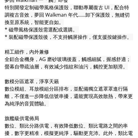
夢回 Walkman 一「觸」即發
特別開發定制磁帶風格保護殼，聯動專屬復古 UI，配合特
調複古音效，夢回 Walkman 年代......卸下保護殼，無縫切
換至原系統，智能更自如。
* 磁帶風格保護殼需選配或選購。
* 裝配磁帶保護殼後，不支持觸屏操作，僅支援按鍵操作。
精工細作，內外兼修
全鋁合金機身，AG 磨砂玻璃後蓋，觸感細膩，握感舒適；
螢幕自帶疏油層，有效減少指紋和油污，觸控更加順滑。
數模分區遮罩，淨享天籟
數位模組、耳放模組分區排布，並配備獨立遮罩罩進行隔
離，不僅進一步降低信號串擾，還能實現高效散熱，帶來更
為純淨的音質體驗。
旗艦級供電佈局
數位、類比分路供電，有效降低數位、類比電路之間的串
擾，數字更精准，模擬更純淨，驅動更充沛。此外，類比電