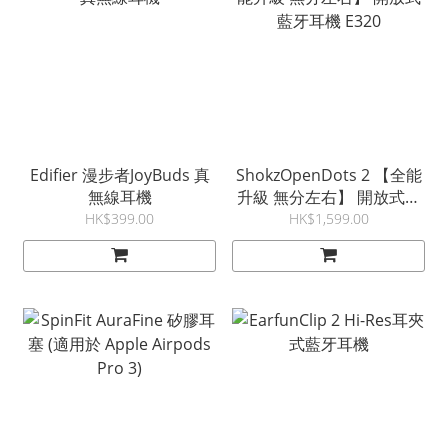
Edifier 漫步者JoyBuds 真
ShokzOpenDots 2 【全能
無線耳機
升級 無分左右】 開放式藍
牙耳機 E320
HK$399.00
HK$1,599.00