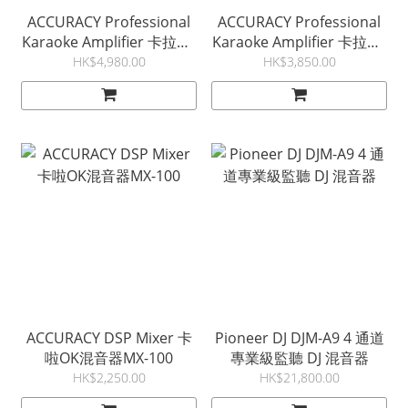
ACCURACY Professional
ACCURACY Professional
Karaoke Amplifier 卡拉OK
Karaoke Amplifier 卡拉OK
擴音機 KA-280D
擴音機 KA-150D
HK$4,980.00
HK$3,850.00
ACCURACY DSP Mixer 卡
Pioneer DJ DJM-A9 4 通道
啦OK混音器MX-100
專業級監聽 DJ 混音器
HK$2,250.00
HK$21,800.00