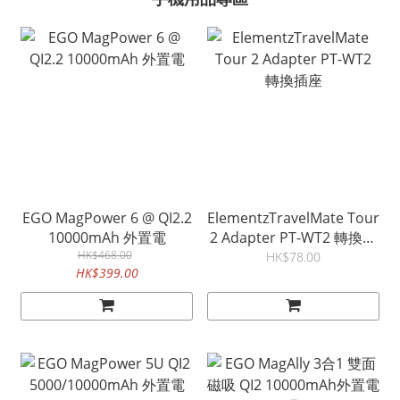
EGO MagPower 6 @ QI2.2
ElementzTravelMate Tour
10000mAh 外置電
2 Adapter PT-WT2 轉換插
HK$468.00
座
HK$78.00
HK$399.00