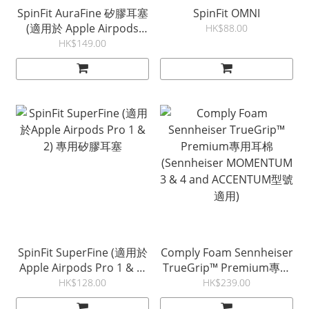
SpinFit AuraFine 矽膠耳塞
SpinFit OMNI
(適用於 Apple Airpods
HK$88.00
Pro 3)
HK$149.00
SpinFit SuperFine (適用於
Comply Foam Sennheiser
Apple Airpods Pro 1 & 2)
TrueGrip™ Premium專用
專用矽膠耳塞
耳棉 (Sennheiser
HK$128.00
HK$239.00
MOMENTUM 3 & 4 and