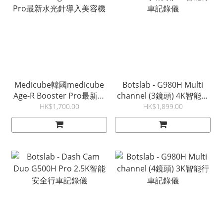
Medicube韓國medicube
Botslab - G980H Multi
Age-R Booster Pro最新水
channel (3鏡頭) 4K智能行
光針導入美容機
車記錄儀
HK$1,700.00
HK$1,899.00