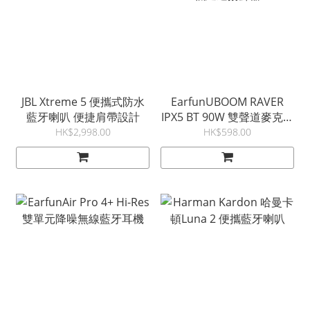
JBL Xtreme 5 便攜式防水
EarfunUBOOM RAVER
藍牙喇叭 便捷肩帶設計
IPX5 BT 90W 雙聲道麥克風
低延遲揚聲器
HK$2,998.00
HK$598.00