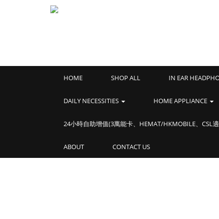
HOME
SHOP ALL
IN EAR HEADPH
DAILY NECESSITIES
HOME APPLIANCE
24小時自助增值(3萬能卡、HEMAT/HKMOBILE、CSL適
ABOUT
CONTACT US