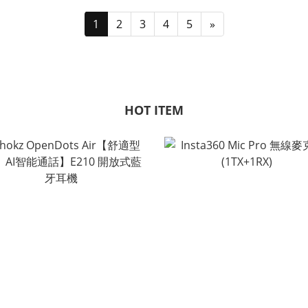
1
2
3
4
5
»
HOT ITEM