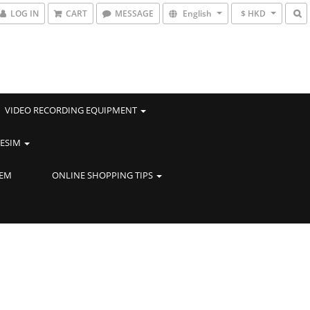
LOG IN
CART
MESSAGE
English
$ HKD
VIDEO RECORDING EQUIPMENT
ESIM
TEM
ONLINE SHOPPING TIPS