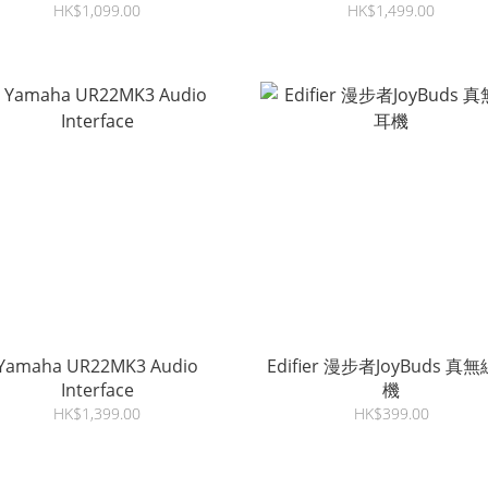
牙耳機
HK$1,099.00
HK$1,499.00
Yamaha UR22MK3 Audio
Edifier 漫步者JoyBuds 真
Interface
機
HK$1,399.00
HK$399.00