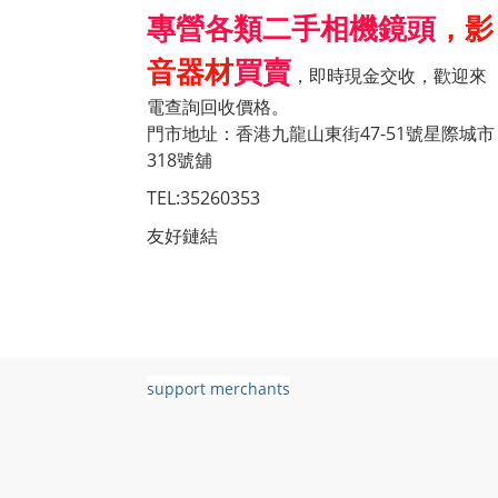
專營各類二手相機鏡頭
，影
音器材
買賣
，即時現金交收，歡迎來
電查詢回收價格。
門市地址：香港九龍山東街47-51號星際城市
318號舖
TEL:35260353
友好鏈結
support merchants