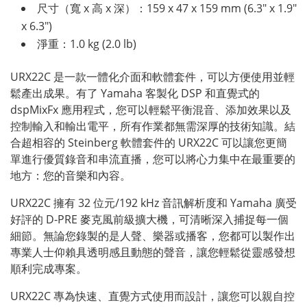
尺寸（寬 x 高 x 深）：159 x 47 x 159 mm (6.3″ x 1.9″
x 6.3″)
淨重：1.0 kg (2.0 lb)
URX22C 是一款一體化介面和軟體套件，可以方便使用並輕
鬆產出成果。有了 Yamaha 客製化 DSP 和直覺式的
dspMixFx 應用程式，您可以輕鬆平衡混音、添加效果以及
控制輸入和輸出電平，所有作業都無需深厚的技術知識。結
合超相容的 Steinberg 軟體套件的 URX22C 可以讓您更簡
單進行優質錄音和串流直播，您可以將心力集中在最重要的
地方：您的音樂和內容。
URX22C 擁有 32 位元/192 kHz 音訊解析度和 Yamaha 廣受
好評的 D-PRE 麥克風前級擴大機，可清晰深入捕捉每一個
細節。無論您錄製的是人聲、樂器或播客，您都可以製作出
專業人士仰賴具透明感且動態的聲音，讓您輕鬆從靈感發想
順利完成專案。
URX22C 專為快速、直覺方式使用而設計，讓您可以親自控