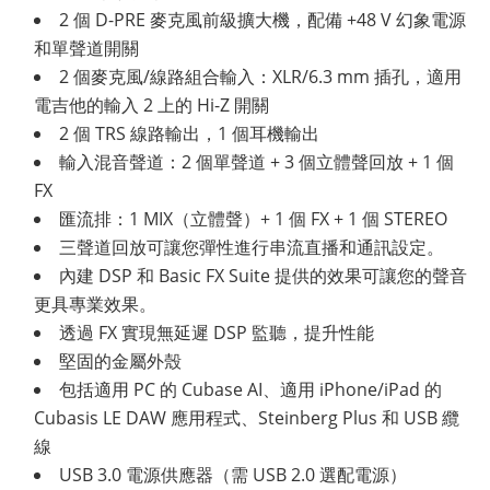
2 個 D-PRE 麥克風前級擴大機，配備 +48 V 幻象電源
和單聲道開關
2 個麥克風/線路組合輸入：XLR/6.3 mm 插孔，適用
電吉他的輸入 2 上的 Hi-Z 開關
2 個 TRS 線路輸出，1 個耳機輸出
輸入混音聲道：2 個單聲道 + 3 個立體聲回放 + 1 個
FX
匯流排：1 MIX（立體聲）+ 1 個 FX + 1 個 STEREO
三聲道回放可讓您彈性進行串流直播和通訊設定。
內建 DSP 和 Basic FX Suite 提供的效果可讓您的聲音
更具專業效果。
透過 FX 實現無延遲 DSP 監聽，提升性能
堅固的金屬外殼
包括適用 PC 的 Cubase AI、適用 iPhone/iPad 的
Cubasis LE DAW 應用程式、Steinberg Plus 和 USB 纜
線
USB 3.0 電源供應器（需 USB 2.0 選配電源）