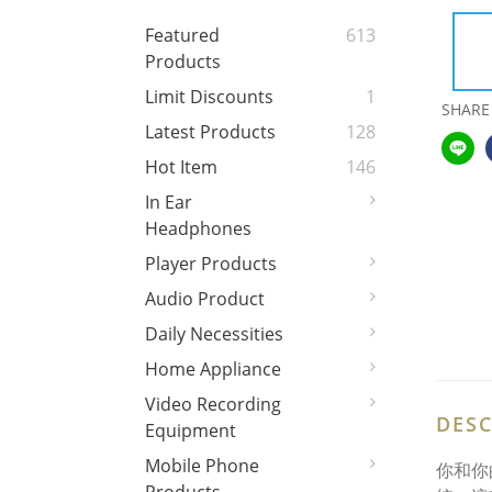
Featured
613
Products
Limit Discounts
1
SHARE
Latest Products
128
Hot Item
146
In Ear
Headphones
Player Products
Audio Product
Daily Necessities
Home Appliance
Video Recording
DESC
Equipment
Mobile Phone
你和你