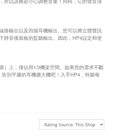
，所以請務必小心調整音量！同時，它的聲音清
右線路輸出以及四個耳機輸出。您可以將立體聲訊
下靜音後面板的監聽輸出。因此，HP4設定和使
購）上，僅佔用1/3機架空間。如果您的需求不斷
。告別平庸的耳機擴大機吧！入手HP4，聆聽每