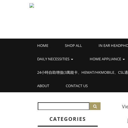
HOME
SHOP ALL
IN EAR HEADPH
DAILY NECESSITIES
HOME APPLIANCE
24小時自助增值(3萬能卡、HEMAT/HKMOBILE、CSL適
ABOUT
CONTACT US
Vi
CATEGORIES