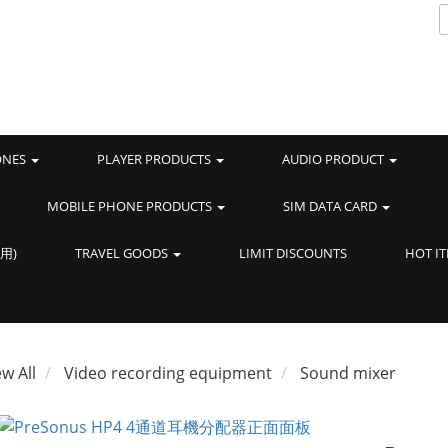
ONES
PLAYER PRODUCTS
AUDIO PRODUCT
MOBILE PHONE PRODUCTS
SIM DATA CARD
用)
TRAVEL GOODS
LIMIT DISCOUNTS
HOT I
ew All
Video recording equipment
Sound mixer