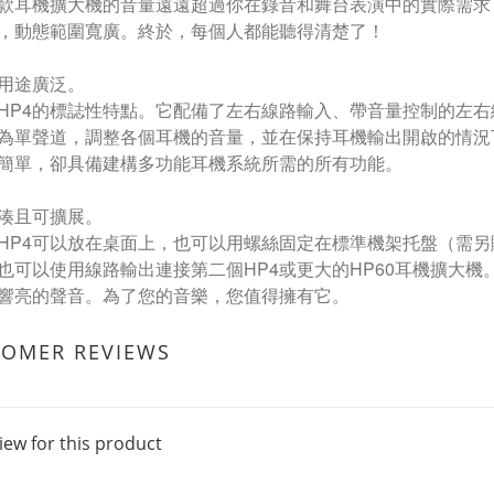
款耳機擴大機的音量遠遠超過你在錄音和舞台表演中的實際需求
，動態範圍寬廣。終於，每個人都能聽得清楚了！
用途廣泛。
HP4的標誌性特點。它配備了左右線路輸入、帶音量控制的左
為單聲道，調整各個耳機的音量，並在保持耳機輸出開啟的情況
簡單，卻具備建構多功能耳機系統所需的所有功能。
湊且可擴展。
HP4可以放在桌面上，也可以用螺絲固定在標準機架托盤（需另
也可以使用線路輸出連接第二個HP4或更大的HP60耳機擴大機
響亮的聲音。為了您的音樂，您值得擁有它。
TOMER REVIEWS
iew for this product