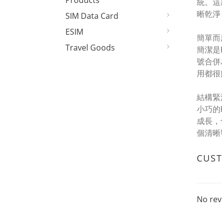
Products
統。這
晰乾淨
SIM Data Card
ESIM
簡單而
Travel Goods
簡潔是
號合併
用都很
結構緊
小巧的
成長，
個清晰
CUS
No rev