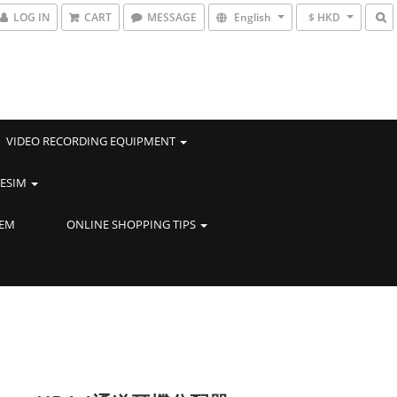
LOG IN
CART
MESSAGE
English
$ HKD
VIDEO RECORDING EQUIPMENT
ESIM
TEM
ONLINE SHOPPING TIPS