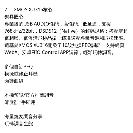
7.
XMOS XU316核心，
獨具匠心
專業級的USB AUDIO性能，高性能、低延遲，支援
768kHz/32bit，DSD512（Native）的解碼規格；搭配雙超
低相噪、低溫漂飛秒晶振，穩准適配各種音源和取樣速率。
還基於XMOS XU316開發了10段無損PEQ調節，支持網頁
Web*、安卓FIIO Control APP調節，輕鬆玩轉調音。
多個自訂PEQ
模擬或修正耳機
頻響曲線
本機預設/官方推薦調音
0門檻上手即用
海量燒友調音分享
玩轉調音生態