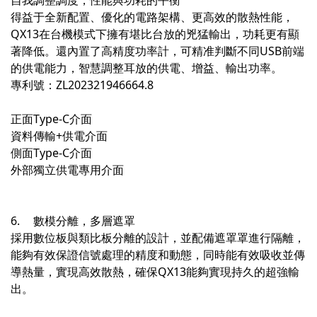
自我調整調度，性能與功耗的平衡
得益于全新配置、優化的電路架構、更高效的散熱性能，
QX13在台機模式下擁有堪比台放的兇猛輸出，功耗更有顯
著降低。還內置了高精度功率計，可精准判斷不同USB前端
的供電能力，智慧調整耳放的供電、增益、輸出功率。
專利號：ZL202321946664.8
正面Type-C介面
資料傳輸+供電介面
側面Type-C介面
外部獨立供電專用介面
6.
數模分離，多層遮罩
採用數位板與類比板分離的設計，並配備遮罩罩進行隔離，
能夠有效保證信號處理的精度和動態，同時能有效吸收並傳
導熱量，實現高效散熱，確保QX13能夠實現持久的超強輸
出。