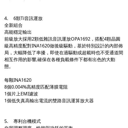
4.
6顆Ti音訊運放
全新組合
高能穩定輸出
前級放大採用2顆低雜訊音訊運放OPA1692，搭配4顆晶圓
級高精度配對INA1620做後級驅動，基於特別設計的內部佈
局，大幅降低了串擾，即使在過驅動或超載時也不受通道間
相互作用的影響,確保在各種負載條件下都有出色的大動
態。
每颗INA1620
8個0.004%高精度匹配薄膜電阻
1個片上EMI濾波
1個低失真高輸出電流的雙路音訊運算放大器
5.
專利台機模式