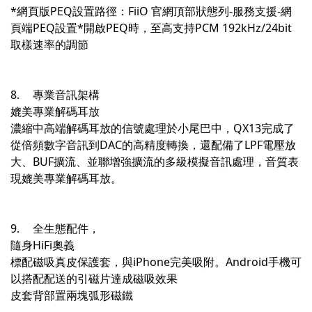
*網頁版PEQ設置路徑：FiiO 官網頂部狀態列-服務支援-網
頁端PEQ設置*開啟PEQ時，至高支持PCM 192kHz/24bit
取樣速率的調節
8.
專業音訊架構
媲美專業解碼耳放
濃縮中高端解碼耳放的信號處理於小尾巴中，QX13完成了
從倍頻數字音訊到DAC的高精度轉換，還配備了LPF電壓放
大、BUF擴流、並聯增強擴流的多級模擬音訊處理，音質表
現媲美專業解碼耳放。
9.
全生態配件，
隨身HiFi奧義
標配磁吸真皮保護套，與iPhone完美吸附。Android手機可
以搭配配送的引磁片達成磁吸效果
皮套背部置兩塊弧形磁鐵