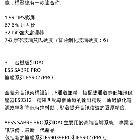
能，橫豎總有一款適合你。
1.99 ”IPS彩屏
67.6％ 屏占比
32 bit 強大處理器
7-8 康寧玻璃莫氏硬度（普通鋼化玻璃硬度：6）
3.
台機級別DAC
ESS SABRE PRO
旗艦系列 ES9027PRO
全差分音訊架構設計，8通道並聯，搭配雙通道超低雜訊穩
壓器ES9312，精確匹配每個通道的輸出精度，通過優化電
源效率和降低時鐘抖動，顯著提升音訊信號的還原精度。
*ESS SABRE PRO系列DAC主要用於高端音響系統、專業音
訊設備，最新一代產品
包括新的旗艦系列ES9039PRO和ES9027PRO。