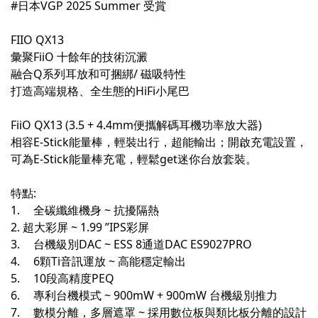
#日本VGP 2025 Summer 受賞
FIIO QX13
彙聚FiiO 十餘年的技術沉澱
融合Q系列耳放和可捆綁/ 磁吸特性
打造高端規格、全生態的HiFi小尾巴
FiiO QX13 (3.5 + 4.4mm便攜解碼耳機功率放大器)
相容E-Stick能量棒，輕裝出行，超能輸出；開啟充電設置，
可為E-Stick能量棒充電，輕鬆get迷你台放套裝。
特點:
1.
全碳纖維機身 ~ 抗擾隔熱
2. 超大彩屏 ~ 1.99 ”IPS彩屏
3.
台機級別DAC ~ ESS 8通道DAC ES9027PRO
4.
6顆Ti音訊運放 ~ 高能穩定輸出
5.
10段高精度PEQ
6.
專利台機模式 ~ 900mW + 900mW 台機級別推力
7.
數模分離，多層遮罩 ~ 採用數位板與類比板分離的設計