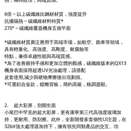
熱，獨特紋理，高端質感。
6倍 ~ 以上碳纖維比鋼材材質，強度提升
抗擾隔熱 ~ 碳纖維材料特質*
270° ~ 碳纖維覆蓋機身五個平面
*碳纖維材質廣泛應用于高端市場，如航空、跑車等領域，
具有輕量化、高強度、高剛度、耐腐蝕等
特點，兼得卓越性能與高端質感。
*為了改善握持手感和更加立體的觀感，碳纖維版本的QX13
機身表面採用超透UV光油處理，請搭配
皮套使用,減少與硬物摩擦後出現劃痕。
*可選鋁合金款，鐳雕背板，簡約高級，格調盡顯。
2.
超大彩屏，別開生面
小尾巴中罕見的超大彩屏，更有康寧第三代高強度玻璃加
持，更耐用、防刮擦。此外，全新開發多套個性UI主題，在
32bit強大處理器加持下，擁有領先同類產品的交互、功