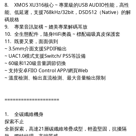
8.
XMOS XU316核心 ~ 專業級的USB AUDIO性能，高性
能、低延遲，支援768kHz/32bit，DSD512（Native）的解
碼規格
9.
專業音訊架構 ~ 媲美專業解碼耳放
10.
全生態配件，隨身HiFi奧義 ~ 標配磁吸真皮保護套
11.
既要又要，面面俱到
~ 3.5mm介面支援SPDIF輸出
~ UAC1.0模式支援Switch/ PS5等設備
~ 60級和120級音量調節切換
~ 支持安卓FIIO Control APP/網頁Web
~ 溫度檢測、輸出直流檢測、最大音量輸出限制
====================
1.
全碳纖維機身
探索不止
全新探索，高達21層碳纖維堆疊成型，輕盈堅固，抗擾隔