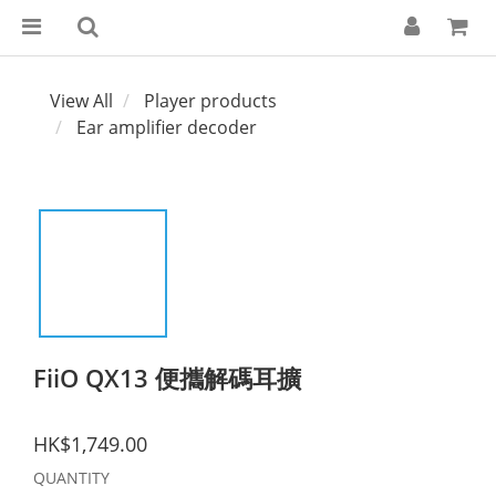
View All
Player products
Ear amplifier decoder
FiiO QX13 便攜解碼耳擴
HK$1,749.00
QUANTITY