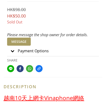
HK$98.00
HK$50.00
Sold Out
Please message the shop owner for order details.
MESSAGE
Payment Options
SHARE
DESCRIPTION
越南10天上網卡Vinaphone網絡